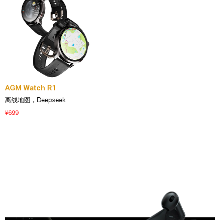
AGM Watch R1
离线地图，Deepseek
699
¥