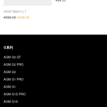
¥
99.00
AGM Watch L1
原价为：¥599.00。
当前价格为：¥449.00。
¥
599.00
¥
449.00
G系列
AGM G2 GT
AGM G2 PRO
AGM G2
AGM G1 PRO
AGM G1
AGM G1S PRO
AGM G1S