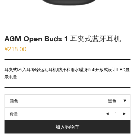
AGM Open Buds 1 耳夹式蓝牙耳机
¥
218.00
耳夹式|不入耳降噪|运动耳机|防汗和雨水|蓝牙5.4|开放式设计|LED显
示电量
颜色
黑色
数量
加入购物车