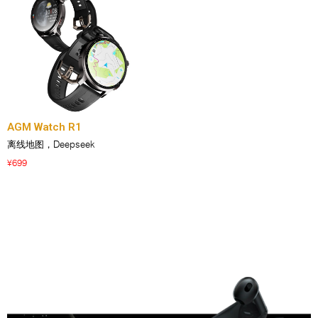
AGM Watch R1
离线地图，Deepseek
699
¥