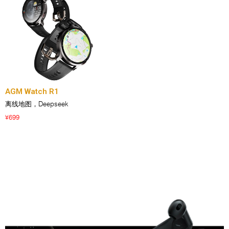
AGM Watch R1
离线地图，Deepseek
699
¥