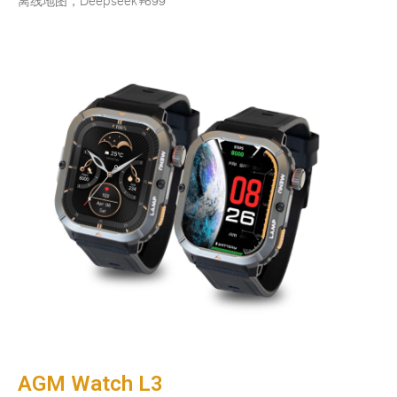
离线地图，Deepseek
¥
699
AGM Watch L3