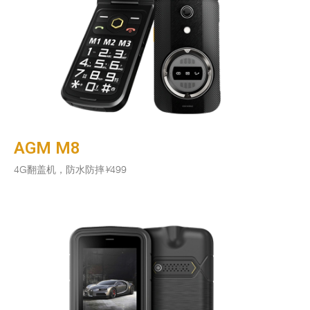
AGM M8
4G翻盖机，防水防摔
¥
499