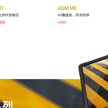
M7
AGM M8
支持抖音微信
4G翻盖机，防水防摔
动价
499
¥