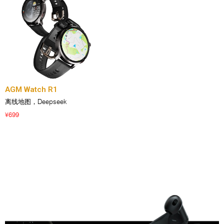
AGM Watch R1
离线地图，Deepseek
699
¥