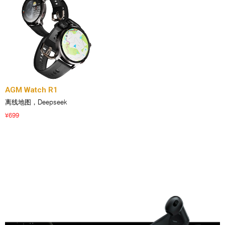
AGM Watch R1
离线地图，Deepseek
699
¥