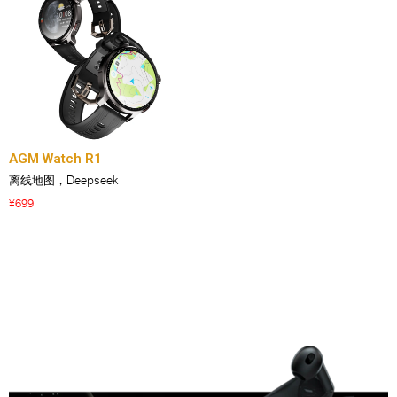
AGM Watch R1
离线地图，Deepseek
699
¥