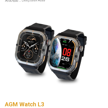
离线地图，Deepseek
¥
699
AGM Watch L3