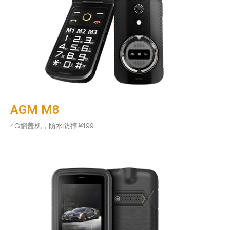
AGM M8
4G翻盖机，防水防摔
¥
499